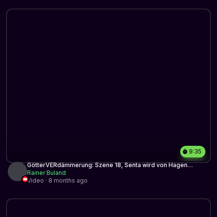
9:35
GötterVERdämmerung: Szene 18, Senta wird von Hagen
hineingelegt.
Rainer Buland
Video · 8 months ago