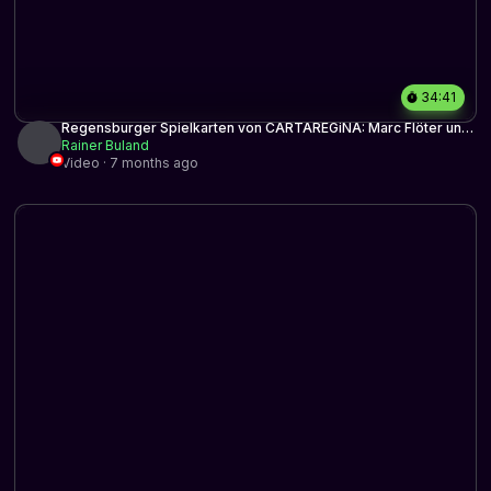
34:41
Regensburger Spielkarten von CARTAREGiNA: Marc Flöter und
Simon Holmer.
Rainer Buland
Video · 7 months ago