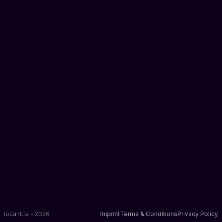
locant.tv -
2026
Imprint
Terms & Conditions
Privacy Policy