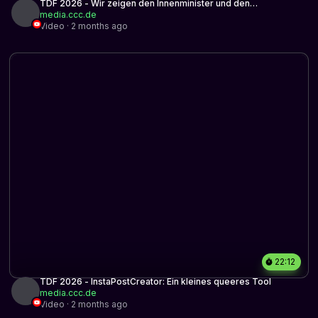
TDF 2026 - Wir zeigen den Innenminister und den
Polizeipräsident beim Verfassungsschutz an…
media.ccc.de
Video · 2 months ago
22:12
TDF 2026 - InstaPostCreator: Ein kleines queeres Tool
media.ccc.de
Video · 2 months ago