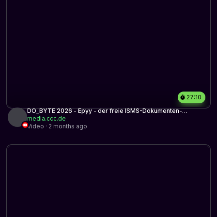
27:10
DO_BYTE 2026 - Epyy - der freie ISMS-Dokumenten-
Workflow
media.ccc.de
Video · 2 months ago