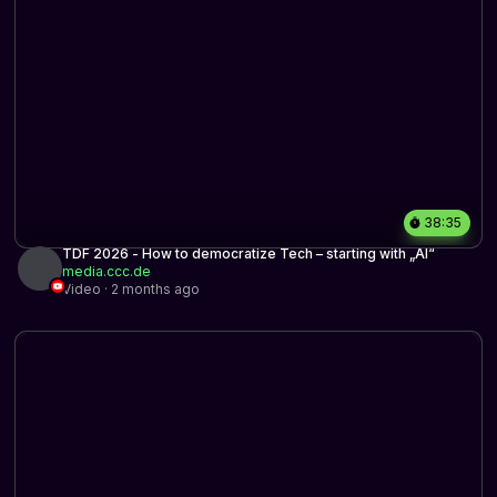
38:35
TDF 2026 - How to democratize Tech – starting with „AI“
media.ccc.de
Video · 2 months ago