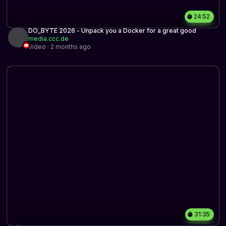
24:52
DO_BYTE 2026 - Unpack you a Docker for a great good
media.ccc.de
Video · 2 months ago
31:35