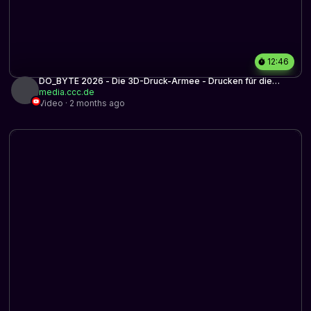
12:46
DO_BYTE 2026 - Die 3D-Druck-Armee - Drucken für die
Ukraine
media.ccc.de
Video · 2 months ago