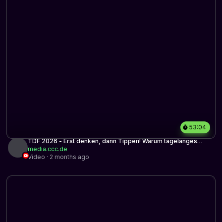
53:04
TDF 2026 - Erst denken, dann Tippen! Warum tagelanges
Coden Stunden an Planung ersparen kann.
media.ccc.de
Video · 2 months ago