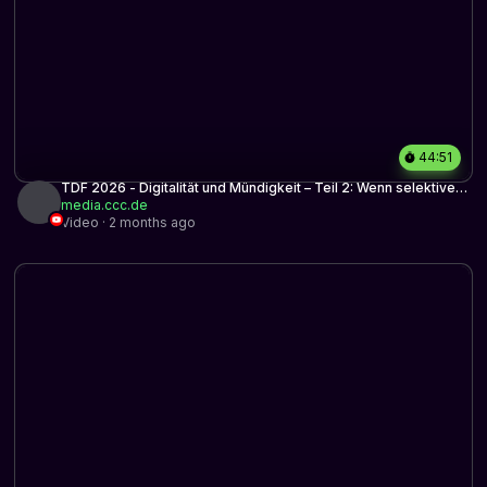
44:51
TDF 2026 - Digitalität und Mündigkeit – Teil 2: Wenn selektive
Empörung das Sagbare unsagbar macht
media.ccc.de
Video · 2 months ago