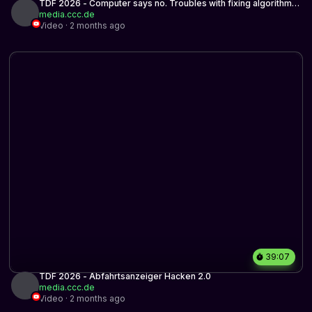
TDF 2026 - Computer says no. Troubles with fixing algorithmic
decision-making.
media.ccc.de
Video · 2 months ago
39:07
TDF 2026 - Abfahrtsanzeiger Hacken 2.0
media.ccc.de
Video · 2 months ago