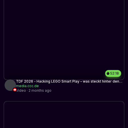
52:18
TDF 2026 - Hacking LEGO Smart Play – was steckt hinter den
„magischen Steinen“?
media.ccc.de
Video · 2 months ago