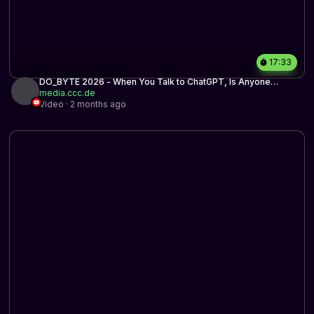
17:33
DO_BYTE 2026 - When You Talk to ChatGPT, Is Anyone
There?
media.ccc.de
Video · 2 months ago