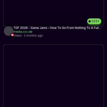
23:57
TDF 2026 - Game Jams – How To Go From Nothing To A Full
Game In 48 Hours
media.ccc.de
Video · 2 months ago