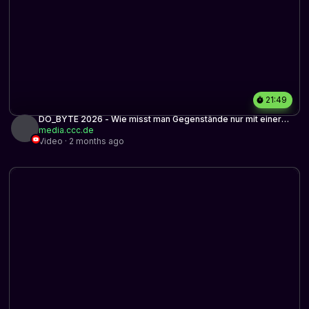
21:49
DO_BYTE 2026 - Wie misst man Gegenstände nur mit einer
Kamera und einem Club-Laser?
media.ccc.de
Video · 2 months ago