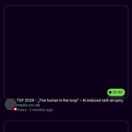
20:40
TDF 2026 - „The human in the loop“ – AI induced skill atrophy
media.ccc.de
Video · 2 months ago